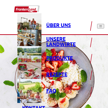
ÜBER UNS
UNSERE
LANDWIRTE
PRODUKTE
REZEPTE
FAQ
KONTAKT